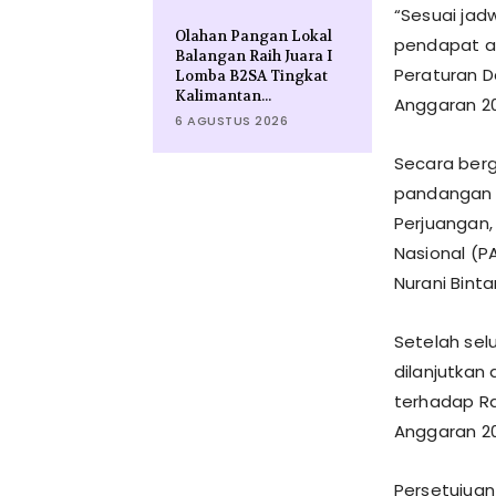
“Sesuai jad
Olahan Pangan Lokal
pendapat ak
Balangan Raih Juara I
Peraturan 
Lomba B2SA Tingkat
Kalimantan...
Anggaran 20
6 AGUSTUS 2026
Secara berg
pandangan ak
Perjuangan, 
Nasional (PA
Nurani Bin
Setelah sel
dilanjutka
terhadap R
Anggaran 20
Persetujua