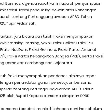
wal Banmus, agenda rapat kali ini adalah penyampaian
hir fraksi-fraksi pendukung dewan atas Rancangan
Daerah tentang Pertanggungjawaban APBD Tahun
25,” ujar Ardiansah.
antian, juru bicara dari tujuh fraksi menyampaikan
hir masing-masing, yakni Fraksi Golkar, Fraksi PDI
Fraksi NasDem, Fraksi Gerindra, Fraksi Partai Amanat
N), Fraksi Partai Kebangkitan Bangsa (PKB), serta Fraksi
tang Demokrat Pembangunan Sejahtera.
uruh fraksi menyampaikan pendapat akhirnya, rapat
n dengan penandatanganan persetujuan bersama
aperda tentang Pertanggungjawaban APBD Tahun
25 oleh Bupati Kapuas bersama pimpinan DPRD.
n bersama tersebut menjadi tahapan penting sebelum