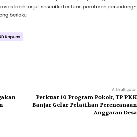
roses lebih lanjut sesuai ketentuan peraturan perundang-
ng berlaku.
RD Kapuas
Artikulli tjetër
agakan
Perkuat 10 Program Pokok, TP PKK
n
Banjar Gelar Pelatihan Perencanaan
Anggaran Desa