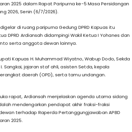
aran 2025 dalam Rapat Paripurna ke-5 Masa Persidangan
ang 2026, Senin (6/7/2026).
digelar di ruang paripurna Gedung DPRD Kapuas itu
tua DPRD Ardiansah didampingi Wakil Ketua I Yohanes dan
rinto serta anggota dewan lainnya.
 Bupati Kapuas H. Muhammad Wiyatno, Wabup Dodo, Sekda
I. Sangkai, jajaran staf ahli, asisten Setda, kepala
perangkat daerah (OPD), serta tamu undangan.
ka rapat, Ardiansah menjelaskan agenda utama sidang
dalah mendengarkan pendapat akhir fraksi-fraksi
dewan terhadap Raperda Pertanggungjawaban APBD
aran 2025.