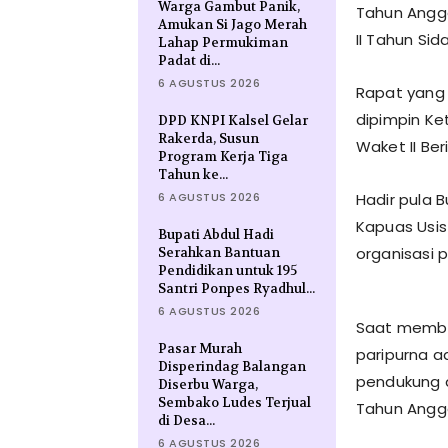
Warga Gambut Panik,
Tahun Angg
Amukan Si Jago Merah
II Tahun Sid
Lahap Permukiman
Padat di...
6 AGUSTUS 2026
Rapat yang 
dipimpin Ke
DPD KNPI Kalsel Gelar
Rakerda, Susun
Waket II Be
Program Kerja Tiga
Tahun ke...
6 AGUSTUS 2026
Hadir pula
Kapuas Usis 
Bupati Abdul Hadi
organisasi 
Serahkan Bantuan
Pendidikan untuk 195
Santri Ponpes Ryadhul...
6 AGUSTUS 2026
Saat membu
Pasar Murah
paripurna a
Disperindag Balangan
pendukung 
Diserbu Warga,
Sembako Ludes Terjual
Tahun Angg
di Desa...
6 AGUSTUS 2026