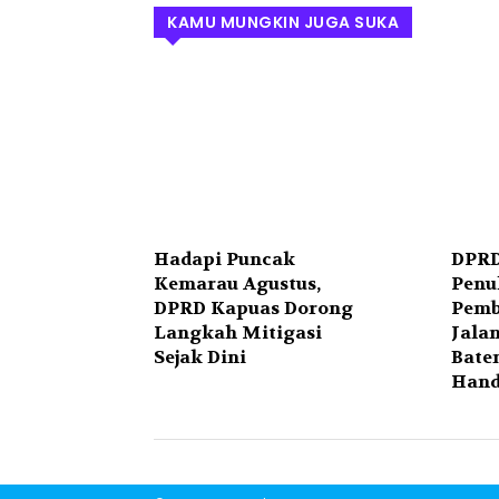
KAMU MUNGKIN JUGA SUKA
Hadapi Puncak
DPRD
Kemarau Agustus,
Penu
DPRD Kapuas Dorong
Pemb
Langkah Mitigasi
Jala
Sejak Dini
Bate
Hand