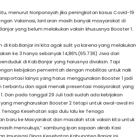
tu, menurut Noripansyah jika peningkatan kasus Covid-19
 dengan Vaksinasi, lantaran masih banyak masyarakat di
anjar yang belum melakukan vaksin khususnya Booster 1.
n di Kab.Banjar ini kita agak sulit ya karena yang melakukan
Vaksin ke 3 hanya sebanyak 14,86%(65.736) Jiwa dari
penduduk di Kab.Banjar yang harusnya divaksin. Tapi
ngan kebijakan pemerintah dengan mobilitas untuk naik
nsportasi lainya yang harus menggunakan Booster 1 jadi
n terbantu dan agak menaik presentasi masyarakat yang
 1. Dan pada tanggal 29 Juli tadi sudah ada kebijakan
yang mengharuskan Booster 2 tetapi untuk awal-awal ini
 Tenaga Kesehatan saja dulu lalu ke Tenaga
n baru ke Masyarakat dan masalah stok vaksin kita untuk
masih mencukupi,” sambung Ipan sapaan akrab Kasi
dan Imunisasi Dinas Kesehatan Kabupaten Banjar ini.