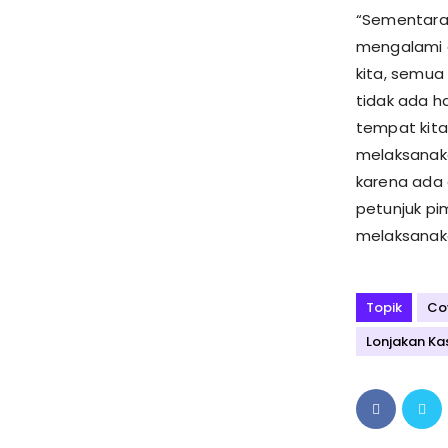
“Sementara 
mengalami g
kita, semua
tidak ada h
tempat kita
melaksanaka
karena ada 
petunjuk pi
melaksanaka
Topik
Co
Lonjakan Ka