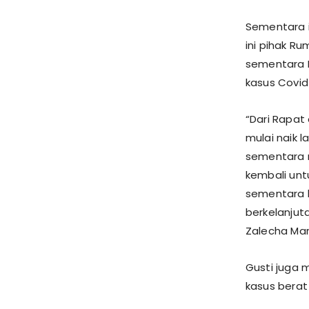
Sementara i
ini pihak R
sementara R
kasus Covid-
“Dari Rapat
mulai naik 
sementara 
kembali unt
sementara k
berkelanjut
Zalecha Mar
Gusti juga 
kasus berat