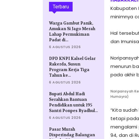
Terbaru
Kabupaten Ba
minimnya ca
Warga Gambut Panik,
Amukan Si Jago Merah
Hal tersebut
Lahap Permukiman
Padat di...
dan Imunisa
6 AGUSTUS 2026
Noripansyah
DPD KNPI Kalsel Gelar
Rakerda, Susun
menurun ba
Program Kerja Tiga
pada akhir 
Tahun ke...
6 AGUSTUS 2026
Noripansyah Kep
Bupati Abdul Hadi
Humayra)
Serahkan Bantuan
Pendidikan untuk 195
“Kita sudah
Santri Ponpes Ryadhul...
6 AGUSTUS 2026
tetapi pada 
mengalami p
Pasar Murah
94, dan di 
Disperindag Balangan