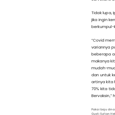
Tidak lupa,
jika ingin k
berkumpul-
“Covid mema
variannya p
beberapa ad
makanya kita
mudah-muda
dan untuk k
artinya kita
70% kita tid
Bervaksin,” 
Pakai baju din
Gusti Sufian Hel