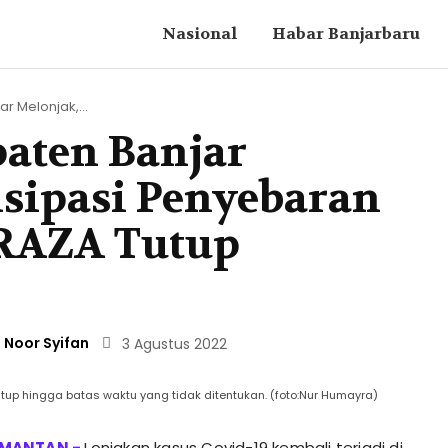
Nasional
Habar Banjarbaru
r Melonjak,...
paten Banjar
isipasi Penyebaran
 RAZA Tutup
Noor Syifan
3 Agustus 2022
tup hingga batas waktu yang tidak ditentukan. (foto:Nur Humayra)
Lonjakan kasus Covid-19 kembali terjadi di