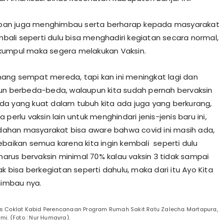
 Ipan juga menghimbau serta berharap kepada masyarakat
embali seperti dulu bisa menghadiri kegiatan secara normal,
kumpul maka segera melakukan Vaksin.
ng sempat mereda, tapi kan ini meningkat lagi dan
un berbeda-beda, walaupun kita sudah pernah bervaksin
a yang kuat dalam tubuh kita ada juga yang berkurang,
 perlu vaksin lain untuk menghindari jenis-jenis baru ini,
han masyarakat bisa aware bahwa covid ini masih ada,
ebaikan semua karena kita ingin kembali seperti dulu
 harus bervaksin minimal 70% kalau vaksin 3 tidak sampai
ak bisa berkegiatan seperti dahulu, maka dari itu Ayo Kita
himbau nya.
as Coklat Kabid Perencanaan Program Rumah Sakit Ratu Zalecha Martapura,
mi. (Foto : Nur Humayra).