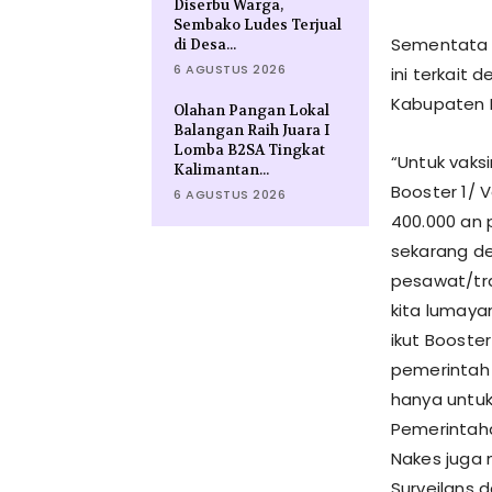
Diserbu Warga,
Sembako Ludes Terjual
Sementata i
di Desa...
6 AGUSTUS 2026
ini terkait
Kabupaten B
Olahan Pangan Lokal
Balangan Raih Juara I
Lomba B2SA Tingkat
“Untuk vaksi
Kalimantan...
Booster 1/ 
6 AGUSTUS 2026
400.000 an 
sekarang de
pesawat/tra
kita lumaya
ikut Booster
pemerintah 
hanya untuk
Pemerintaha
Nakes juga 
Surveilans 