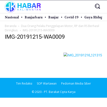
Nasional
Banjarbaru
Banjar
Covid-19
Gaya Hidup
Beranda
Dua Orang Pelaku Penggelapan Motor, RP dan RS Berhasil
Diringkus.
IMG-20191215-WA0009
IMG-20191215-WA0009
Tim Redaksi
SOP Wartawan
Pedoman Media Siber
© 2020 - PT. Barakat Cipta Karya