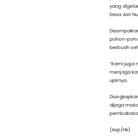
yang digela
Desa Asri N
Disampaika
pohon-poho
berbuah seh
“Kami juga 
menjaga kaw
ujarnya.
Diungkapkan
dijaga maka 
pembabatan
(Asp/Hk)