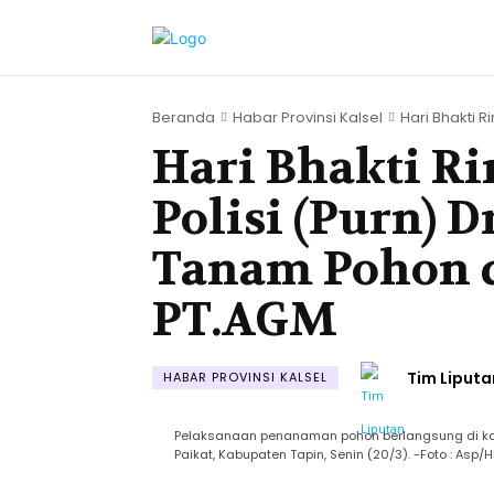
Beranda
Habar Provinsi Kalsel
Hari Bhakti R
Hari Bhakti R
Polisi (Purn) D
Tanam Pohon d
PT.AGM
Tim Liputa
HABAR PROVINSI KALSEL
Pelaksanaan penanaman pohon berlangsung di kaw
Paikat, Kabupaten Tapin, Senin (20/3). -Foto : Asp/H