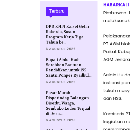
Terbaru
Rimbawan t
melaksanaka
DPD KNPI Kalsel Gelar
Rakerda, Susun
Pelaksanaan
Program Kerja Tiga
Tahun ke...
PT AGM blok
6 AGUSTUS 2026
Paikat Kabu
AGM Jendral 
Bupati Abdul Hadi
Serahkan Bantuan
Pendidikan untuk 195
Selain itu d
Santri Ponpes Ryadhul...
6 AGUSTUS 2026
instansi pe
tokoh masya
Pasar Murah
dan HSS.
Disperindag Balangan
Diserbu Warga,
Sembako Ludes Terjual
Komisaris PT
di Desa...
6 AGUSTUS 2026
kegiatan me
menyampaik