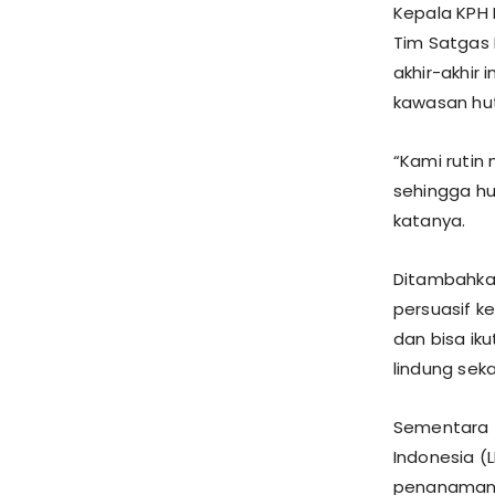
Kepala KPH
Tim Satgas 
akhir-akhir 
kawasan hu
“Kami rutin
sehingga hu
katanya.
Ditambahka
persuasif 
dan bisa ik
lindung sek
Sementara A
Indonesia (
penanaman 