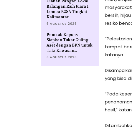
Olahan Pangan Lokal
Balangan Raih Juara I
masyarakat 
Lomba B2SA Tingkat
bersih, hij
Kalimantan...
resiko benc
6 AGUSTUS 2026
Pemkab Kapuas
“Pelestaria
Siapkan Tukar Guling
Aset dengan BPN untuk
tempat ber
Tata Kawasan...
katanya.
6 AGUSTUS 2026
Disampaikan
yang bisa d
“Pada kese
penanaman p
hasil,” katan
Ditambahka