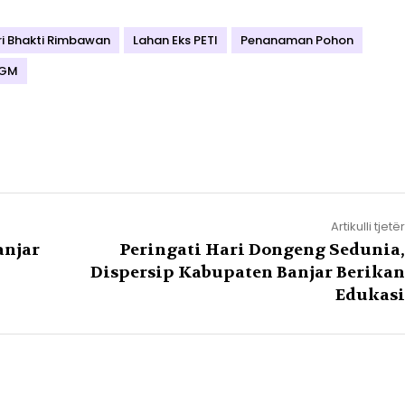
ri Bhakti Rimbawan
Lahan Eks PETI
Penanaman Pohon
AGM
Artikulli tjetër
anjar
Peringati Hari Dongeng Sedunia,
Dispersip Kabupaten Banjar Berikan
Edukasi