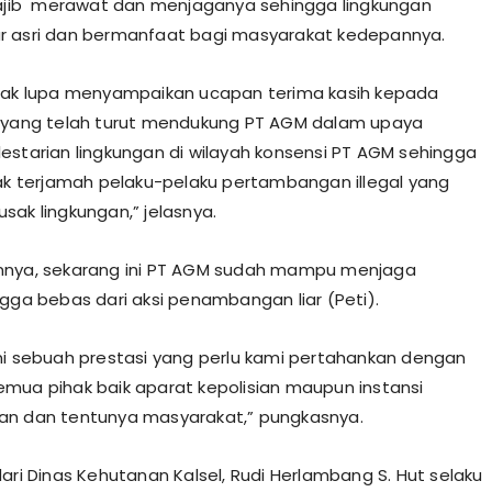
ajib merawat dan menjaganya sehingga lingkungan
r asri dan bermanfaat bagi masyarakat kedepannya.
tak lupa menyampaikan ucapan terima kasih kepada
 yang telah turut mendukung PT AGM dalam upaya
estarian lingkungan di wilayah konsensi PT AGM sehingga
tak terjamah pelaku-pelaku pertambangan illegal yang
sak lingkungan,” jelasnya.
nnya, sekarang ini PT AGM sudah mampu menjaga
ngga bebas dari aksi penambangan liar (Peti).
ni sebuah prestasi yang perlu kami pertahankan dengan
mua pihak baik aparat kepolisian maupun instansi
an dan tentunya masyarakat,” pungkasnya.
dari Dinas Kehutanan Kalsel, Rudi Herlambang S. Hut selaku