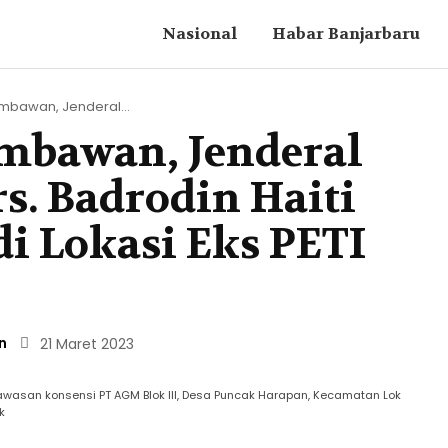
Nasional
Habar Banjarbaru
imbawan, Jenderal...
imbawan, Jenderal
rs. Badrodin Haiti
i Lokasi Eks PETI
n
21 Maret 2023
asan konsensi PT AGM Blok III, Desa Puncak Harapan, Kecamatan Lok
k