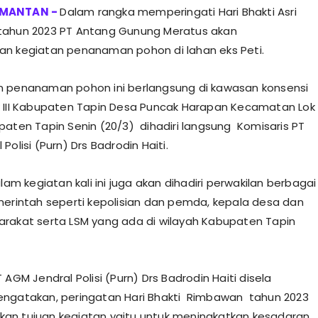
Dalam rangka memperingati Hari Bhakti Asri
ahun 2023 PT Antang Gunung Meratus akan
n kegiatan penanaman pohon di lahan eks Peti.
 penanaman pohon ini berlangsung di kawasan konsensi
 III Kabupaten Tapin Desa Puncak Harapan Kecamatan Lok
paten Tapin Senin (20/3) dihadiri langsung Komisaris PT
Polisi (Purn) Drs Badrodin Haiti.
alam kegiatan kali ini juga akan dihadiri perwakilan berbagai
merintah seperti kepolisian dan pemda, kepala desa dan
rakat serta LSM yang ada di wilayah Kabupaten Tapin
 AGM Jendral Polisi (Purn) Drs Badrodin Haiti disela
ngatakan, peringatan Hari Bhakti Rimbawan tahun 2023
an tujuan kegiatan yaitu untuk meningkatkan kesadaran