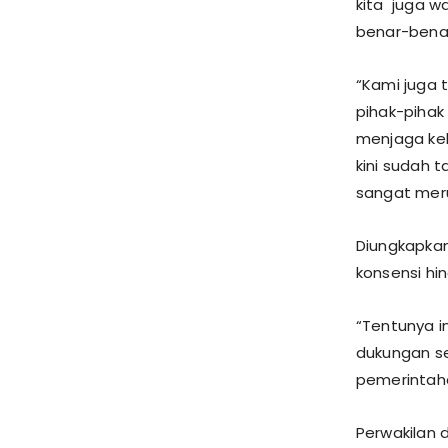
kita juga w
benar-bena
“Kami juga 
pihak-pihak
menjaga kel
kini sudah 
sangat meru
Diungkapka
konsensi hi
“Tentunya i
dukungan se
pemerintah
Perwakilan 