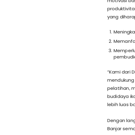
motivasi ba
produktivit
yang dihara
Meningkat
Memanfaa
Memperlu
pembudi
“Kami dari 
mendukung p
pelatihan, 
budidaya ik
lebih luas 
Dengan lang
Banjar sema