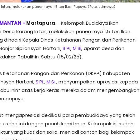
Intan, melakukan panen raya 1,5 ton Ikan Papuyu. (Foto:Istimewa)
Martapura
– Kelompok Budidaya Ikan
di Desa Karang Intan, melakukan panen raya 1,5 ton Ikan
g dihadiri Kepala Dinas Ketahanan Pangan dan Perikanan
anjar Sipliansyah Hartani,
S.Pi
,
M.Si
, aparat desa dan
dakan Tabulihin, Sabtu (15/02/25).
as Ketahanan Pangan dan Perikanan (DKPP) Kabupaten
iansyah Hartani,
S.Pi
.,
M.Si
., menyampaikan apresiasi kepada
Tabulihin” atas kerja keras mereka dalam mengembangkan
an papuyu.
t mengapresiasi dedikasi para pembudidaya yang telah
 usaha ini dengan penuh komitmen. Kelompok ini sudah
ruktur yang kuat dan solid, menjadi contoh bagi kelompok