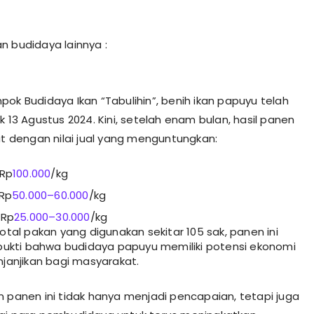
n budidaya lainnya :
pok Budidaya Ikan “Tabulihin”, benih ikan papuyu telah
k 13 Agustus 2024. Kini, setelah enam bulan, hasil panen
hat dengan nilai jual yang menguntungkan:
 Rp
100.000
/kg
 Rp
50.000–60.000
/kg
 Rp
25.000–30.000
/kg
tal pakan yang digunakan sekitar 105 sak, panen ini
bukti bahwa budidaya papuyu memiliki potensi ekonomi
janjikan bagi masyarakat.
n panen ini tidak hanya menjadi pencapaian, tetapi juga