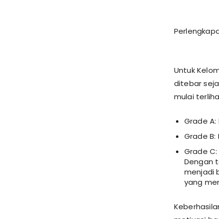
Perlengkapa
Untuk Kelom
ditebar seja
mulai terli
Grade A:
Grade B:
Grade C:
Dengan to
menjadi 
yang men
Keberhasila