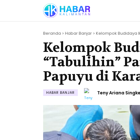
Beranda
Habar Banjar
Kelompok Budidaya Ika
Kelompok Bud
“Tabulihin” Pa
Papuyu di Kar
Teny Ariana Singk
HABAR BANJAR