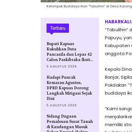
Kelompok Budidaya Ikan "Tabulihin" di Desa Karang 
Terbaru
“Tabulihin” 
Papuyu, yan
Bupati Kapuas
Kabupaten B
Kukuhkan Duta
anggota Pok
Pancasila dan Lepas 42
Calon Paskibraka Ikuti...
5 AGUSTUS 2026
Kepala Din
Banjar, Sipl
Hadapi Puncak
Kemarau Agustus,
Pokdakan “
DPRD Kapuas Dorong
budidaya ik
Langkah Mitigasi Sejak
Dini
5 AGUSTUS 2026
“Kami sanga
menjalankan
Sidang Dugaan
Pemalsuan Surat Tanah
memiliki st
di Kandangan Masuk