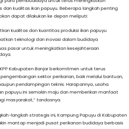
gi para pembudidaya untuk terus meningkatkan
as dan kualitas ikan papuyu. Beberapa langkah penting
pkan dapat dilakukan ke depan meliputi:
kan kualitas dan kuantitas produksi ikan papuyu
tkan teknologi dan inovasi dalam budidaya
as pasar untuk meningkatkan kesejahteraan
daya.
DKPP Kabupaten Banjar berkomitmen untuk terus
engembangan sektor perikanan, baik melalui bantuan,
maupun pendampingan teknis. Harapannya, usaha
an papuyu ini semakin maju dan memberikan manfaat
bagi masyarakat,” tandasnya.
kah-langkah strategis ini, Kampung Papuyu di Kabupaten
kin mantap menjadi pusat perikanan budidaya berbasis