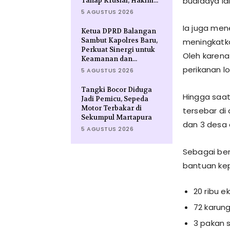
budidaya la
Tahap Krusial, Hakim...
5 AGUSTUS 2026
Ia juga men
Ketua DPRD Balangan
Sambut Kapolres Baru,
meningkatka
Perkuat Sinergi untuk
Oleh karen
Keamanan dan...
perikanan l
5 AGUSTUS 2026
Tangki Bocor Diduga
Hingga saat
Jadi Pemicu, Sepeda
Motor Terbakar di
tersebar di
Sekumpul Martapura
dan 3 desa 
5 AGUSTUS 2026
Sebagai ben
bantuan ke
20 ribu e
72 karun
3 pakan s