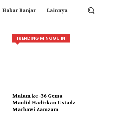
Habar Banjar
Lainnya
TRENDING MINGGU INI
Malam ke -36 Gema
Maulid Hadirkan Ustadz
Marbawi Zamzam