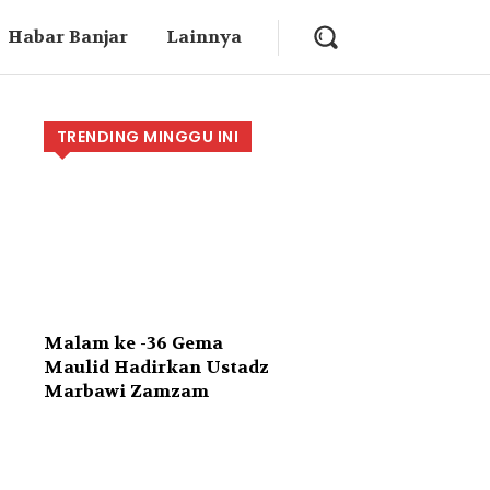
Habar Banjar
Lainnya
TRENDING MINGGU INI
Malam ke -36 Gema
Maulid Hadirkan Ustadz
Marbawi Zamzam