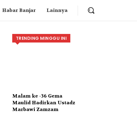
Habar Banjar
Lainnya
TRENDING MINGGU INI
Malam ke -36 Gema
Maulid Hadirkan Ustadz
Marbawi Zamzam