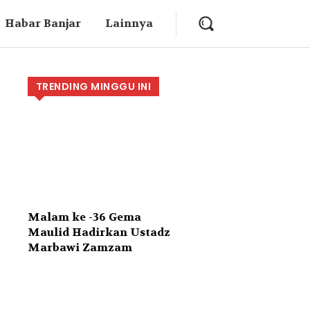
Habar Banjar
Lainnya
TRENDING MINGGU INI
Malam ke -36 Gema
Maulid Hadirkan Ustadz
Marbawi Zamzam