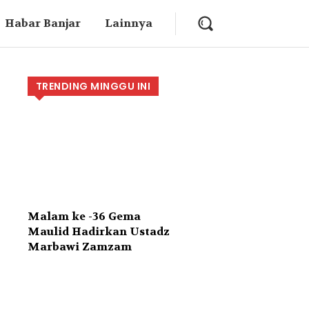
Habar Banjar
Lainnya
TRENDING MINGGU INI
Malam ke -36 Gema
Maulid Hadirkan Ustadz
Marbawi Zamzam