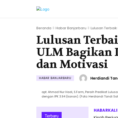
Beranda
Habar Banjarbaru
Lulusan Terbaik 
Lulusan Terbai
ULM Bagikan 
dan Motivasi
Herdiandi Tan
HABAR BANJARBARU
apt. Ahmad Nur Hadi, S.Farm, Peraih Predikat Lulu
dengan IPK 3.94 (kanan). (Foto: Herdiandi Tandi S
Terbaru
Kisah Perju