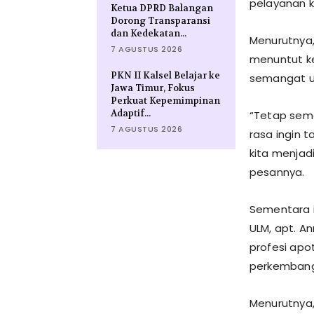
pelayanan 
Ketua DPRD Balangan
Dorong Transparansi
dan Kedekatan...
Menurutnya,
7 AGUSTUS 2026
menuntut k
PKN II Kalsel Belajar ke
semangat un
Jawa Timur, Fokus
Perkuat Kepemimpinan
Adaptif...
“Tetap sema
7 AGUSTUS 2026
rasa ingin 
kita menjadi
pesannya.
Sementara i
ULM, apt. A
profesi ap
perkembang
Menurutnya,