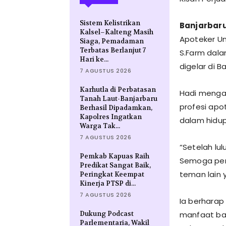
Sistem Kelistrikan
Banjarbar
Kalsel–Kalteng Masih
Apoteker Un
Siaga, Pemadaman
Terbatas Berlanjut 7
S.Farm dala
Hari ke...
digelar di B
7 AGUSTUS 2026
Karhutla di Perbatasan
Hadi mengak
Tanah Laut-Banjarbaru
profesi apo
Berhasil Dipadamkan,
Kapolres Ingatkan
dalam hidu
Warga Tak...
7 AGUSTUS 2026
“Setelah lul
Pemkab Kapuas Raih
Semoga per
Predikat Sangat Baik,
teman lain 
Peringkat Keempat
Kinerja PTSP di...
7 AGUSTUS 2026
Ia berharap
Dukung Podcast
manfaat bag
Parlementaria, Wakil