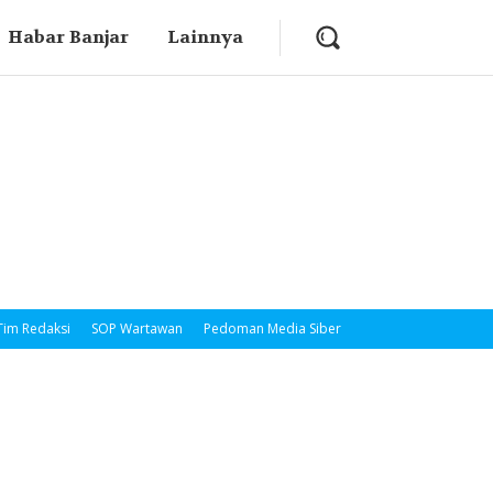
Habar Banjar
Lainnya
Tim Redaksi
SOP Wartawan
Pedoman Media Siber