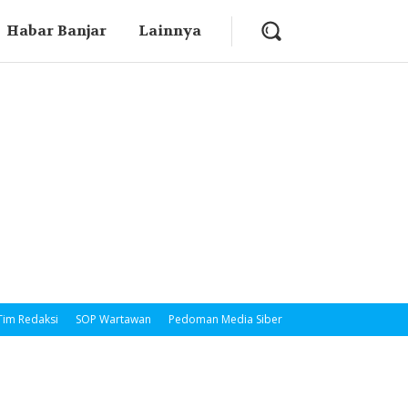
Habar Banjar
Lainnya
Tim Redaksi
SOP Wartawan
Pedoman Media Siber