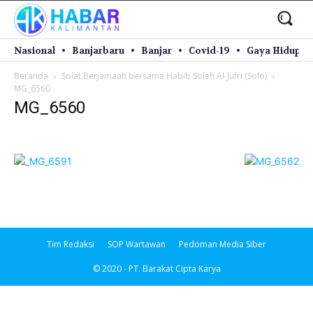
Nasional
Banjarbaru
Banjar
Covid-19
Gaya Hidup
Beranda
Solat Berjamaah bersama Habib Soleh Al-Jufri (Solo)
MG_6560
MG_6560
Tim Redaksi
SOP Wartawan
Pedoman Media Siber
© 2020 - PT. Barakat Cipta Karya