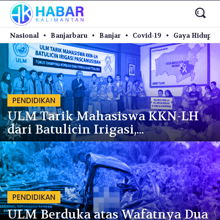
Nasional
Banjarbaru
Banjar
Covid-19
Gaya Hidup
PENDIDIKAN
ULM Tarik Mahasiswa KKN-LH
dari Batulicin Irigasi,...
PENDIDIKAN
ULM Berduka atas Wafatnya Dua