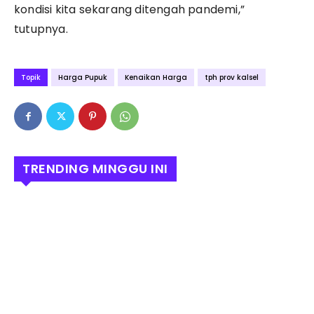
kondisi kita sekarang ditengah pandemi,”
tutupnya.
Topik
Harga Pupuk
Kenaikan Harga
tph prov kalsel
TRENDING MINGGU INI