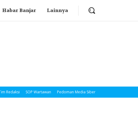
Habar Banjar
Lainnya
Tim Redaksi
SOP Wartawan
Pedoman Media Siber