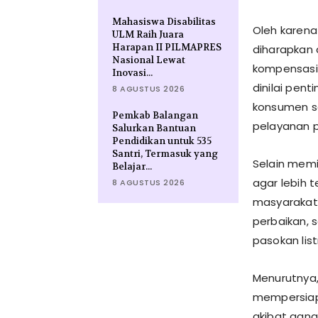
Mahasiswa Disabilitas
Oleh karena
ULM Raih Juara
Harapan II PILMAPRES
diharapkan
Nasional Lewat
kompensasi 
Inovasi...
dinilai pen
8 AGUSTUS 2026
konsumen s
Pemkab Balangan
pelayanan 
Salurkan Bantuan
Pendidikan untuk 535
Santri, Termasuk yang
Selain mem
Belajar...
agar lebih
8 AGUSTUS 2026
masyarakat
perbaikan, 
pasokan listr
Menurutnya
mempersiap
akibat gangg