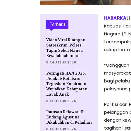
Terbaru
Kapuas, Kal
Negara (PL
Video Viral Ruangan
terdampak p
Satreskrim, Polres
cukup lama.
Tapin Sebut Hanya
Kesalahpahaman
8 AGUSTUS 2026
“Gangguan p
masyarakat 
Peringati HAN 2026,
Pemkab Kotabaru
bagi pelaku
Tegaskan Komitmen
pelayanan pu
Wujudkan Kabupaten
Layak Anak
8 AGUSTUS 2026
Politisi dar
pelanggan b
Ratusan Relawan H.
Endang Agustina
dengan kew
Dikukuhkan di Pelaihari
tagihan listr
8 AGUSTUS 2026