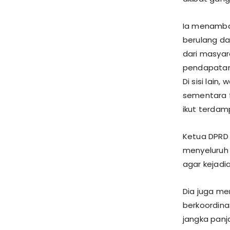
Ia menamba
berulang da
dari masyar
pendapatan 
Di sisi lain
sementara f
ikut terdam
Ketua DPRD 
menyeluruh 
agar kejadia
Dia juga me
berkoordina
jangka panj