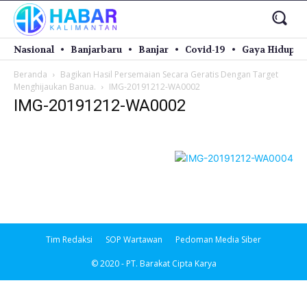
Nasional
Banjarbaru
Banjar
Covid-19
Gaya Hidup
Beranda
Bagikan Hasil Persemaian Secara Geratis Dengan Target
Menghijaukan Banua.
IMG-20191212-WA0002
IMG-20191212-WA0002
Tim Redaksi
SOP Wartawan
Pedoman Media Siber
© 2020 - PT. Barakat Cipta Karya