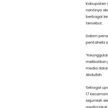
Kabupaten B
nantinya a
berbagai ke
tersebut.
​Dalam pene
pentahelix 
​“Keunggula
melibatkan 
media dalam
Abdullah.
​Sebagai up
17 kecamata
sejumlah e
media lokal,