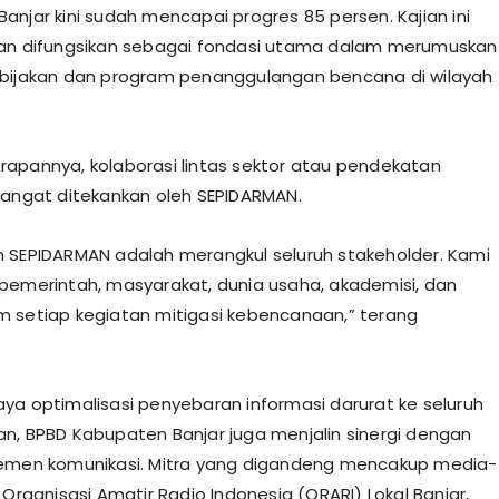
anjar kini sudah mencapai progres 85 persen. Kajian ini
kan difungsikan sebagai fondasi utama dalam merumuskan
bijakan dan program penanggulangan bencana di wilayah
rapannya, kolaborasi lintas sektor atau pendekatan
sangat ditekankan oleh SEPIDARMAN.
n SEPIDARMAN adalah merangkul seluruh stakeholder. Kami
pemerintah, masyarakat, dunia usaha, akademisi, dan
 setiap kegiatan mitigasi kebencanaan,” terang
aya optimalisasi penyebaran informasi darurat ke seluruh
n, BPBD Kabupaten Banjar juga menjalin sinergi dengan
lemen komunikasi. Mitra yang digandeng mencakup media-
 Organisasi Amatir Radio Indonesia (ORARI) Lokal Banjar,