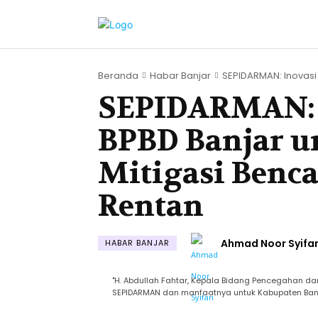
Beranda
Habar Banjar
SEPIDARMAN: Inovasi I
SEPIDARMAN: I
BPBD Banjar u
Mitigasi Benc
Rentan
Ahmad Noor Syifa
HABAR BANJAR
​"H. Abdullah Fahtar, Kepala Bidang Pencegahan 
SEPIDARMAN dan manfaatnya untuk Kabupaten Banj