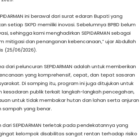
EPIDARMAN ini berawal dari surat edaran Bupati yang
n setiap SKPD memiliki inovasi. Sebelumnya BPBD belum
ovasi, sehingga kami menghadirkan SEPIDARMAN sebagai
am mitigasi dan penanganan kebencanaan,” ujar Abdullah
is (25/06/2026).
ma dari peluncuran SEPIDARMAN adalah untuk memberikan
encanaan yang komprehensif, cepat, dan tepat sasaran
arakat. Di samping itu, program ini juga ditujukan untuk
kesadaran publik terkait langkah-langkah pencegahan,
auan untuk tidak membakar hutan dan lahan serta anjuran
n sampah yang benar.
ah dari SEPIDARMAN terletak pada pendekatannya yang
ngingat kelompok disabilitas sangat rentan terhadap risiko