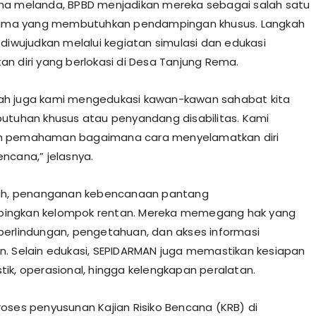
na melanda, BPBD menjadikan mereka sebagai salah satu
utama yang membutuhkan pendampingan khusus. Langkah
 diwujudkan melalui kegiatan simulasi dan edukasi
n diri yang berlokasi di Desa Tanjung Rema.
inilah juga kami mengedukasi kawan-kawan sahabat kita
utuhan khusus atau penyandang disabilitas. Kami
 pemahaman bagaimana cara menyelamatkan diri
ncana,” jelasnya.
llah, penanganan kebencanaan pantang
ngkan kelompok rentan. Mereka memegang hak yang
erlindungan, pengetahuan, dan akses informasi
. Selain edukasi, SEPIDARMAN juga memastikan kesiapan
gistik, operasional, hingga kelengkapan peralatan.
n, proses penyusunan Kajian Risiko Bencana (KRB) di