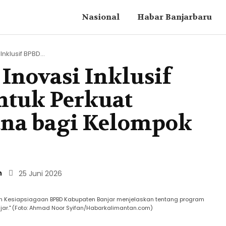
Nasional
Habar Banjarbaru
nklusif BPBD...
novasi Inklusif
ntuk Perkuat
ana bagi Kelompok
n
25 Juni 2026
dan Kesiapsiagaan BPBD Kabupaten Banjar menjelaskan tentang program
ar." (Foto: Ahmad Noor Syifan/Habarkalimantan.com)