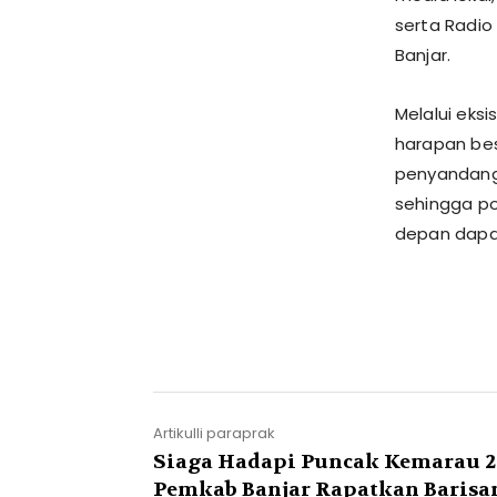
serta Radio
Banjar.
​Melalui ek
harapan bes
penyandang 
sehingga po
depan dapa
Artikulli paraprak
Siaga Hadapi Puncak Kemarau 2
Pemkab Banjar Rapatkan Barisa