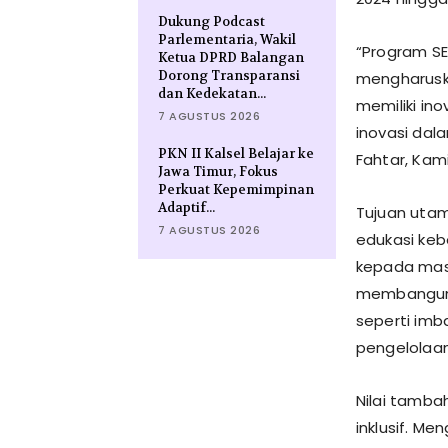
Dukung Podcast
Parlementaria, Wakil
​“Program S
Ketua DPRD Balangan
Dorong Transparansi
mengharuska
dan Kedekatan...
memiliki in
7 AGUSTUS 2026
inovasi dal
PKN II Kalsel Belajar ke
Fahtar, Kam
Jawa Timur, Fokus
Perkuat Kepemimpinan
Adaptif...
​Tujuan uta
7 AGUSTUS 2026
edukasi keb
kepada masy
membangun 
seperti imb
pengelolaa
​Nilai tamb
inklusif. Me