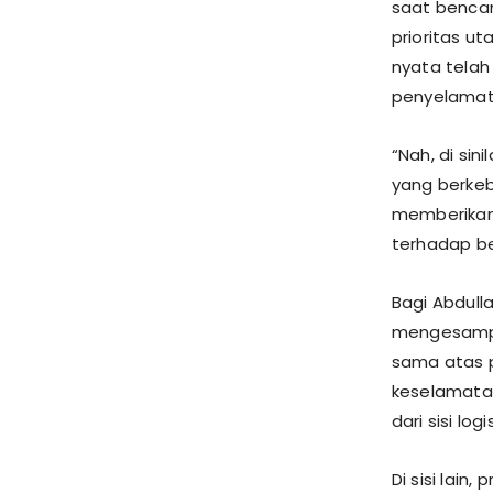
saat benca
prioritas 
nyata telah
penyelamata
​“Nah, di s
yang berkeb
memberikan
terhadap be
​Bagi Abdu
mengesampi
sama atas p
keselamatan
dari sisi lo
​Di sisi lai