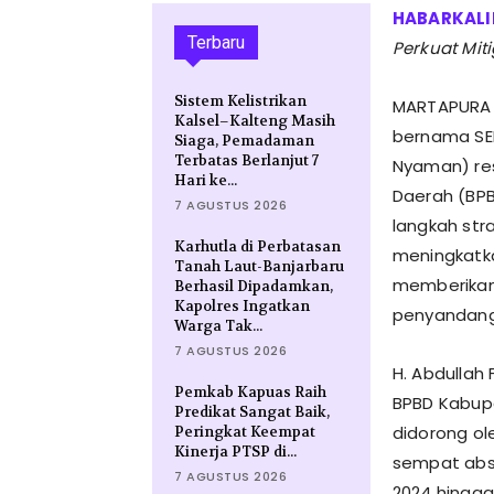
Terbaru
Perkuat Mit
Sistem Kelistrikan
​MARTAPURA
Kalsel–Kalteng Masih
bernama SE
Siaga, Pemadaman
Terbatas Berlanjut 7
Nyaman) re
Hari ke...
Daerah (BPB
7 AGUSTUS 2026
langkah str
Karhutla di Perbatasan
meningkatk
Tanah Laut-Banjarbaru
memberikan 
Berhasil Dipadamkan,
Kapolres Ingatkan
penyandang 
Warga Tak...
7 AGUSTUS 2026
​H. Abdulla
Pemkab Kapuas Raih
BPBD Kabupa
Predikat Sangat Baik,
didorong ol
Peringkat Keempat
Kinerja PTSP di...
sempat abs
7 AGUSTUS 2026
2024 hingga