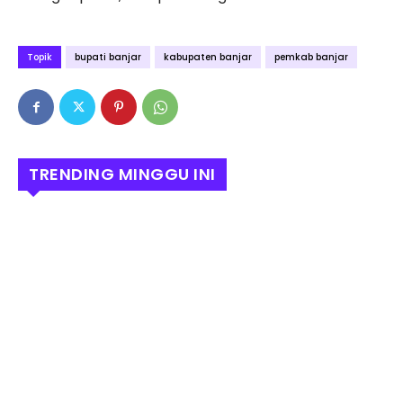
Topik
bupati banjar
kabupaten banjar
pemkab banjar
TRENDING MINGGU INI