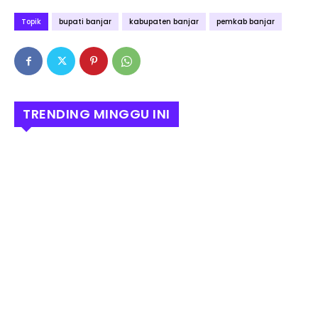
Topik
bupati banjar
kabupaten banjar
pemkab banjar
TRENDING MINGGU INI