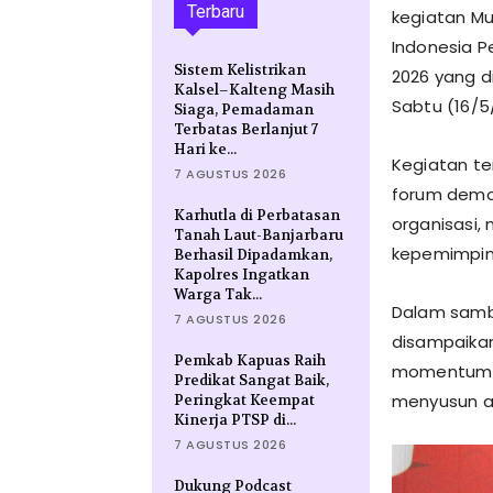
Terbaru
kegiatan M
Indonesia P
Sistem Kelistrikan
2026 yang di
Kalsel–Kalteng Masih
Sabtu (16/5
Siaga, Pemadaman
Terbatas Berlanjut 7
Hari ke...
Kegiatan ter
7 AGUSTUS 2026
forum demok
Karhutla di Perbatasan
organisasi,
Tanah Laut-Banjarbaru
kepemimpina
Berhasil Dipadamkan,
Kapolres Ingatkan
Warga Tak...
Dalam sambu
7 AGUSTUS 2026
disampaika
Pemkab Kapuas Raih
momentum st
Predikat Sangat Baik,
menyusun ar
Peringkat Keempat
Kinerja PTSP di...
7 AGUSTUS 2026
Dukung Podcast