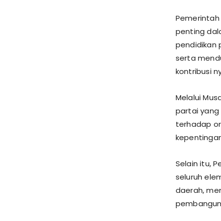
Pemerintah 
penting da
pendidikan 
serta mend
kontribusi n
Melalui Mus
partai yang
terhadap or
kepentinga
Selain itu,
seluruh ele
daerah, me
pembanguna