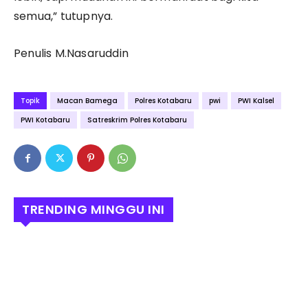
semua,” tutupnya.
Penulis M.Nasaruddin
Topik
Macan Bamega
Polres Kotabaru
pwi
PWI Kalsel
PWI Kotabaru
Satreskrim Polres Kotabaru
TRENDING MINGGU INI