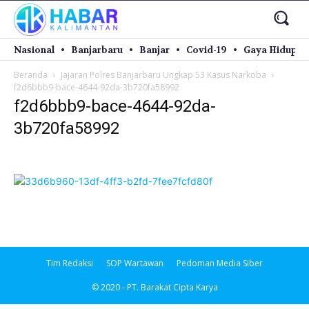
Nasional
Banjarbaru
Banjar
Covid-19
Gaya Hidup
Beranda
Jajaran Polres Banjarbaru Ungkap 53 Kasus Narkoba
f2d6bbb9-bace-4644-92da-3b720fa58992
f2d6bbb9-bace-4644-92da-
3b720fa58992
Tim Redaksi
SOP Wartawan
Pedoman Media Siber
© 2020 - PT. Barakat Cipta Karya