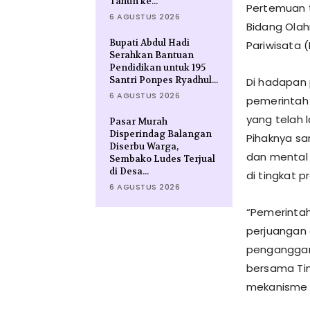
Tahun ke...
Pertemuan t
6 AGUSTUS 2026
Bidang Olah
Bupati Abdul Hadi
Pariwisata 
Serahkan Bantuan
Pendidikan untuk 195
Santri Ponpes Ryadhul...
Di hadapan
6 AGUSTUS 2026
pemerintah 
yang telah 
Pasar Murah
Disperindag Balangan
Pihaknya s
Diserbu Warga,
dan mental
Sembako Ludes Terjual
di Desa...
di tingkat pr
6 AGUSTUS 2026
“Pemerinta
perjuangan 
penganggar
bersama Ti
mekanisme P