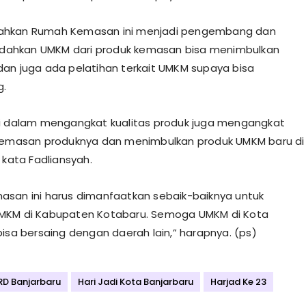
hkan Rumah Kemasan ini menjadi pengembang dan
hkan UMKM dari produk kemasan bisa menimbulkan
an juga ada pelatihan terkait UMKM supaya bisa
.
i dalam mengangkat kualitas produk juga mengangkat
 kemasan produknya dan menimbulkan produk UMKM baru di
 kata Fadliansyah.
san ini harus dimanfaatkan sebaik-baiknya untuk
MKM di Kabupaten Kotabaru. Semoga UMKM di Kota
bisa bersaing dengan daerah lain,” harapnya. (ps)
RD Banjarbaru
Hari Jadi Kota Banjarbaru
Harjad Ke 23