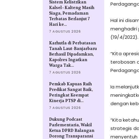
Sistem Kelistrikan
Perdaganga
Kalsel–Kalteng Masih
Siaga, Pemadaman
Terbatas Berlanjut 7
Hal ini dis
Hari ke...
menghadiri 
7 AGUSTUS 2026
(19/4/2022).
Karhutla di Perbatasan
Tanah Laut-Banjarbaru
“Kita apres
Berhasil Dipadamkan,
Kapolres Ingatkan
terobosan 
Warga Tak...
Perdagangan
7 AGUSTUS 2026
Pemkab Kapuas Raih
Ia melanjut
Predikat Sangat Baik,
meningkatka
Peringkat Keempat
Kinerja PTSP di...
dengan keb
7 AGUSTUS 2026
Dukung Podcast
“Kita ketah
Parlementaria, Wakil
strategis 
Ketua DPRD Balangan
Dorong Transparansi
menyentuh 