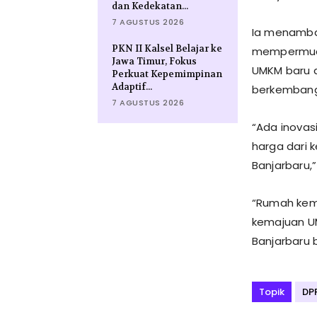
dan Kedekatan...
7 AGUSTUS 2026
Ia menamba
PKN II Kalsel Belajar ke
mempermuda
Jawa Timur, Fokus
UMKM baru d
Perkuat Kepemimpinan
Adaptif...
berkembang
7 AGUSTUS 2026
“Ada inovas
harga dari
Banjarbaru,”
“Rumah kema
kemajuan U
Banjarbaru 
Topik
DP