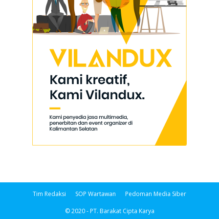
Tim Redaksi
SOP Wartawan
Pedoman Media Siber
© 2020 - PT. Barakat Cipta Karya