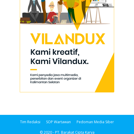
Tim Redaksi
SOP Wartawan
Pedoman Media Siber
© 2020 - PT. Barakat Cipta Karya