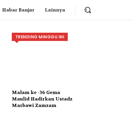
Habar Banjar
Lainnya
TRENDING MINGGU INI
Malam ke -36 Gema
Maulid Hadirkan Ustadz
Marbawi Zamzam