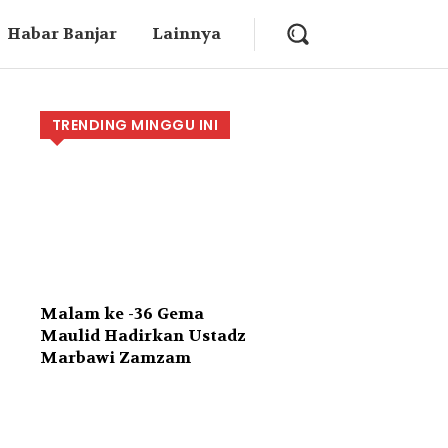
Habar Banjar
Lainnya
TRENDING MINGGU INI
Malam ke -36 Gema
Maulid Hadirkan Ustadz
Marbawi Zamzam