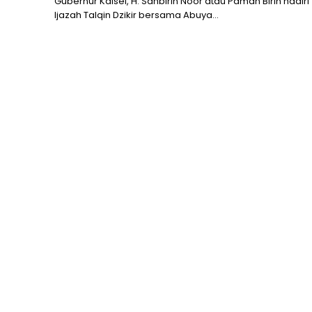
Gubernur Kalsel, H. Sahbirin Noor atau Paman Birin hadiri
Ijazah Talqin Dzikir bersama Abuya...