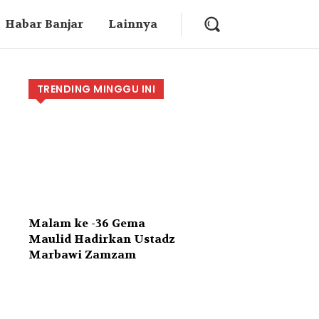
Habar Banjar
Lainnya
TRENDING MINGGU INI
Malam ke -36 Gema
Maulid Hadirkan Ustadz
Marbawi Zamzam