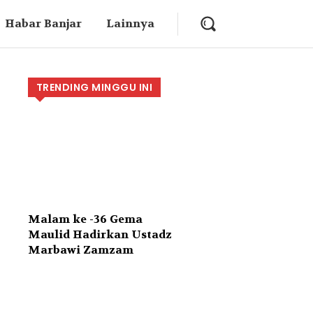
Habar Banjar
Lainnya
TRENDING MINGGU INI
Malam ke -36 Gema
Maulid Hadirkan Ustadz
Marbawi Zamzam