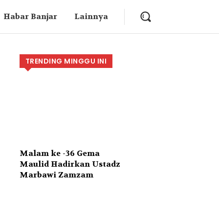
Habar Banjar
Lainnya
TRENDING MINGGU INI
Malam ke -36 Gema
Maulid Hadirkan Ustadz
Marbawi Zamzam