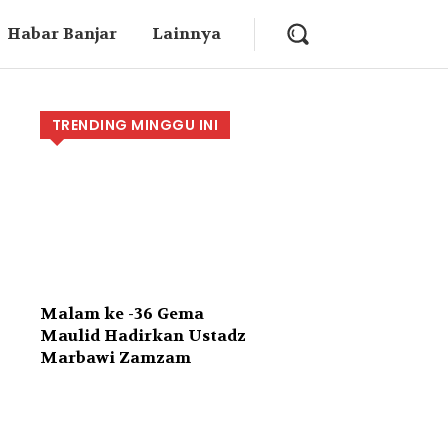
Habar Banjar
Lainnya
TRENDING MINGGU INI
Malam ke -36 Gema
Maulid Hadirkan Ustadz
Marbawi Zamzam