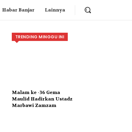
Habar Banjar
Lainnya
TRENDING MINGGU INI
Malam ke -36 Gema
Maulid Hadirkan Ustadz
Marbawi Zamzam