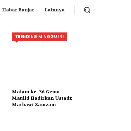
Habar Banjar
Lainnya
TRENDING MINGGU INI
Malam ke -36 Gema
Maulid Hadirkan Ustadz
Marbawi Zamzam