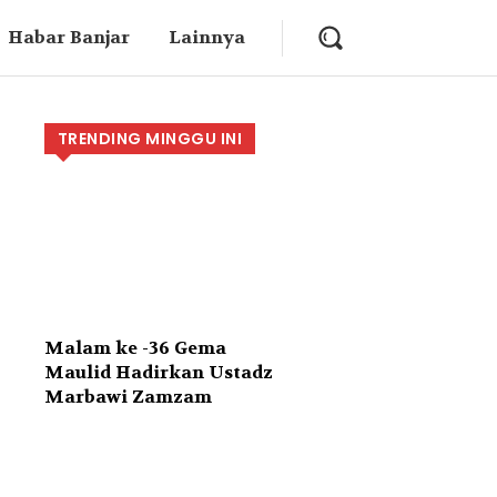
Habar Banjar
Lainnya
TRENDING MINGGU INI
Malam ke -36 Gema
Maulid Hadirkan Ustadz
Marbawi Zamzam