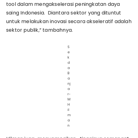
tool dalam mengakselerasi peningkatan daya
saing Indonesia. Diantara sektor yang dituntut
untuk melakukan inovasi secara akseleratif adalah
sektor publik,” tambahnya.
S
e
k
d
a
B
a
nj
a
r-
M
H
il
m
a
n