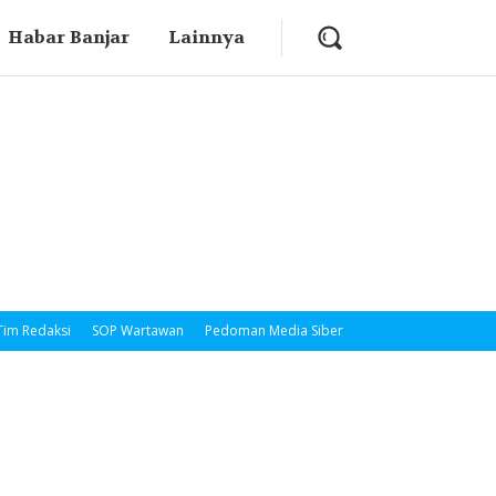
Habar Banjar
Lainnya
Tim Redaksi
SOP Wartawan
Pedoman Media Siber