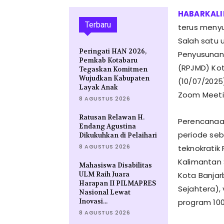
Terbaru
terus meny
Salah satu 
Peringati HAN 2026,
Penyusunan
Pemkab Kotabaru
(RPJMD) Kot
Tegaskan Komitmen
Wujudkan Kabupaten
(10/07/2025
Layak Anak
Zoom Meeti
8 AGUSTUS 2026
Ratusan Relawan H.
Perencanaan
Endang Agustina
periode se
Dikukuhkan di Pelaihari
8 AGUSTUS 2026
teknokratik
Kalimantan 
Mahasiswa Disabilitas
ULM Raih Juara
Kota Banjar
Harapan II PILMAPRES
Sejahtera),
Nasional Lewat
Inovasi...
program 100 
8 AGUSTUS 2026