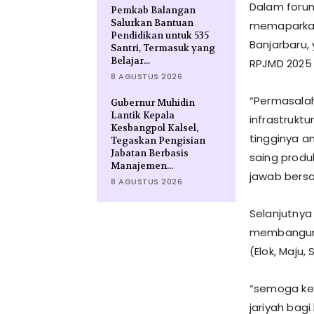
Dalam forum 
Pemkab Balangan
Salurkan Bantuan
memaparkan
Pendidikan untuk 535
Banjarbaru,
Santri, Termasuk yang
Belajar...
RPJMD 2025 
8 AGUSTUS 2026
“Permasalah
Gubernur Muhidin
Lantik Kepala
infrastrukt
Kesbangpol Kalsel,
tingginya a
Tegaskan Pengisian
Jabatan Berbasis
saing produ
Manajemen...
jawab bers
8 AGUSTUS 2026
Selanjutnya 
membangun K
(Elok, Maju, 
“semoga ke
jariyah bag