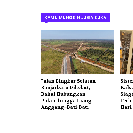
KAMU MUNGKIN JUGA SUKA
Jalan Lingkar Selatan
Sist
Banjarbaru Dikebut,
Kals
Bakal Hubungkan
Siag
Palam hingga Liang
Terba
Anggang–Bati-Bati
Hari