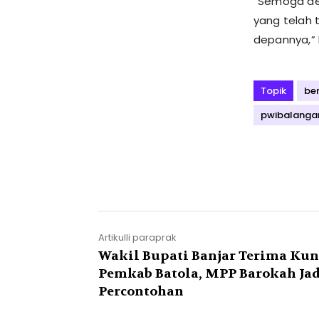
“Semoga de
yang telah t
depannya,” 
Topik
be
pwibalanga
Artikulli paraprak
Wakil Bupati Banjar Terima Ku
Pemkab Batola, MPP Barokah Jad
Percontohan