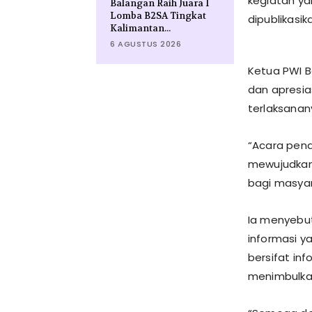
kegiatan ya
Balangan Raih Juara I
Lomba B2SA Tingkat
dipublikasi
Kalimantan...
6 AGUSTUS 2026
Ketua PWI 
dan apresia
terlaksana
“Acara pen
mewujudkan 
bagi masyar
Ia menyebut
informasi y
bersifat inf
menimbulkan