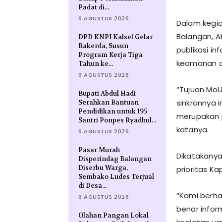
Padat di...
6 AGUSTUS 2026
Dalam kegia
Balangan, A
DPD KNPI Kalsel Gelar
Rakerda, Susun
publikasi i
Program Kerja Tiga
keamanan da
Tahun ke...
6 AGUSTUS 2026
“Tujuan MoU
Bupati Abdul Hadi
sinkronnya 
Serahkan Bantuan
Pendidikan untuk 195
merupakan p
Santri Ponpes Ryadhul...
katanya.
6 AGUSTUS 2026
Pasar Murah
Dikatakanya
Disperindag Balangan
Diserbu Warga,
prioritas Ka
Sembako Ludes Terjual
di Desa...
“Kami berha
6 AGUSTUS 2026
benar inform
Olahan Pangan Lokal