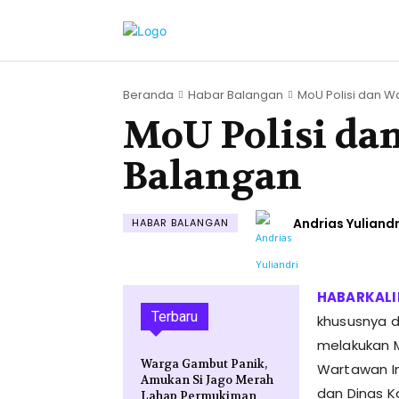
Beranda
Habar Balangan
MoU Polisi dan Wa
MoU Polisi da
Balangan
Andrias Yuliandr
HABAR BALANGAN
Terbaru
khususnya di
melakukan 
Warga Gambut Panik,
Wartawan I
Amukan Si Jago Merah
dan Dinas K
Lahap Permukiman