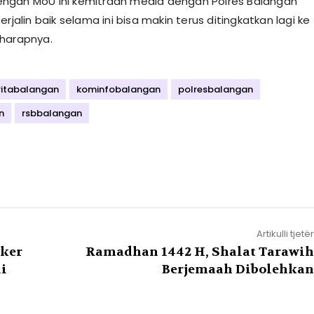
ngan MoU ini kemitraan media dengan Polres Balangan
erjalin baik selama ini bisa makin terus ditingkatkan lagi ke
harapnya.
ritabalangan
kominfobalangan
polresbalangan
n
rsbbalangan
Artikulli tjetër
nker
Ramadhan 1442 H, Shalat Tarawih
i
Berjemaah Dibolehkan