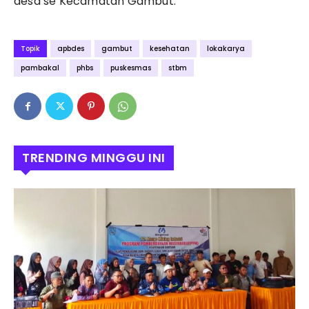
desa se Kecamatan Gambut.
Topik
apbdes
gambut
kesehatan
lokakarya
pambakal
phbs
puskesmas
stbm
TRENDING MINGGU INI