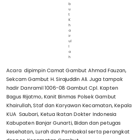
b
u
t
K
h
a
ir
ul
l
a
h
Acara dipimpin Camat Gambut Ahmad Fauzan,
Sekcam Gambut H. Sirajuddin Ali. Juga tampak
hadir Danramil 1006-08 Gambut Cpl. Kapten
Bagus Rijatmo, Kanit Binmas Polsek Gambut
Khairullah, Staf dan Karyawan Kecamatan, Kepala
KUA Saubari, Ketua Ikatan Dokter Indonesia
Kabupaten Banjar Gunarti, Bidan dan petugas
kesehatan, Lurah dan Pambakal serta perangkat