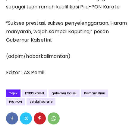
sebagai tuan rumah kualifikasi Pra-PON Karate.
“Sukses prestasi, sukses penyelenggaraan. Haram
manyarah, wajah sampai Kaputing,” pesan
Gubernur Kalsel ini.
(adpim/habarkalimantan)
Editor : AS Pemil
Topik
FORKI Kalsel
gubernur kalsel
Pamam Birin
Pra PON
Seleksi Karate