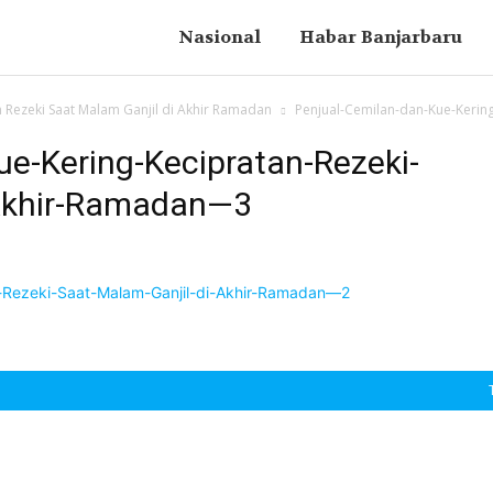
Nasional
Habar Banjarbaru
n Rezeki Saat Malam Ganjil di Akhir Ramadan
Penjual-Cemilan-dan-Kue-Kering
ue-Kering-Kecipratan-Rezeki-
-Akhir-Ramadan—3