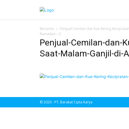
Beranda
Penjual Cemilan dan Kue Kering Keciprata
Ramadan---3
Penjual-Cemilan-dan-K
Saat-Malam-Ganjil-di
© 2020 - PT. Barakat Cipta Karya