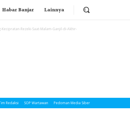
Habar Banjar
Lainnya
-Kecipratan-Rezeki-Saat-Malam-Ganjil-di-Akhir-
Tim Redaksi
SOP Wartawan
Pedoman Media Siber