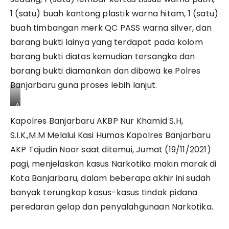
1 (satu) buah kantong plastik warna hitam, 1 (satu)
buah timbangan merk QC PASS warna silver, dan
barang bukti lainya yang terdapat pada kolom
barang bukti diatas kemudian tersangka dan
barang bukti diamankan dan dibawa ke Polres
Banjarbaru guna proses lebih lanjut.
A
K
Kapolres Banjarbaru AKBP Nur Khamid S.H,
P
T
S.I.K.,M.M Melalui Kasi Humas Kapolres Banjarbaru
a
AKP Tajudin Noor saat ditemui, Jumat (19/11/2021)
j
u
pagi, menjelaskan kasus Narkotika makin marak di
d
i
Kota Banjarbaru, dalam beberapa akhir ini sudah
n
banyak terungkap kasus-kasus tindak pidana
N
o
peredaran gelap dan penyalahgunaan Narkotika.
o
r
K