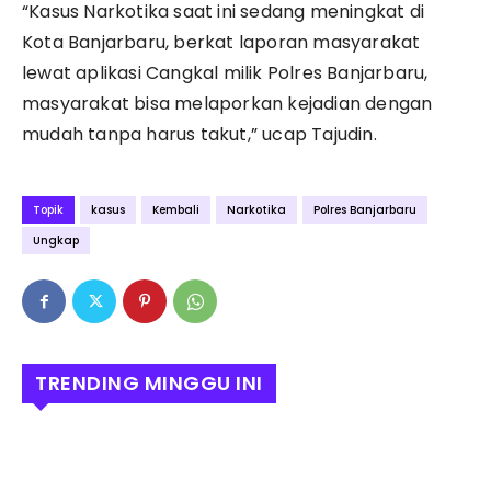
“Kasus Narkotika saat ini sedang meningkat di
a
s
Kota Banjarbaru, berkat laporan masyarakat
i
lewat aplikasi Cangkal milik Polres Banjarbaru,
H
u
masyarakat bisa melaporkan kejadian dengan
m
a
mudah tanpa harus takut,” ucap Tajudin.
s
P
o
l
Topik
kasus
Kembali
Narkotika
Polres Banjarbaru
r
e
Ungkap
s
B
a
n
j
a
r
TRENDING MINGGU INI
b
a
r
u
(
F