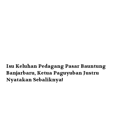
o
t
o
:
S
a
t
r
i
a
)
Isu Keluhan Pedagang Pasar Bauntung
Banjarbaru, Ketua Paguyuban Justru
Nyatakan Sebaliknya!