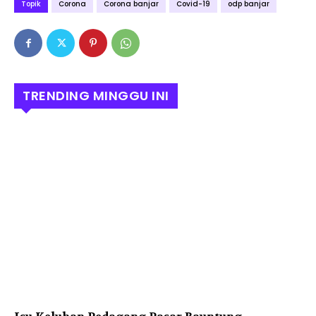
Topik
Corona
Corona banjar
Covid-19
odp banjar
TRENDING MINGGU INI