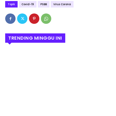
Topik
Covid-19
PSBB
Virus Corona
TRENDING MINGGU INI