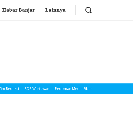
Habar Banjar
Lainnya
Tim Redaksi
SOP Wartawan
Pedoman Media Siber