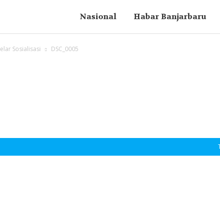
Nasional
Habar Banjarbaru
lar Sosialisasi
DSC_0005