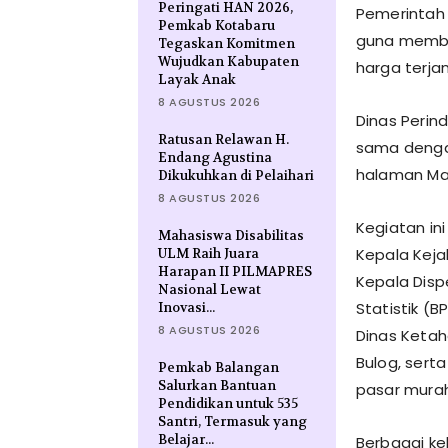
Peringati HAN 2026,
Pemerintah
Pemkab Kotabaru
guna memba
Tegaskan Komitmen
Wujudkan Kabupaten
harga terja
Layak Anak
8 AGUSTUS 2026
Dinas Perin
Ratusan Relawan H.
sama denga
Endang Agustina
halaman Mak
Dikukuhkan di Pelaihari
8 AGUSTUS 2026
Kegiatan ini
Mahasiswa Disabilitas
Kepala Kejak
ULM Raih Juara
Harapan II PILMAPRES
Kepala Disp
Nasional Lewat
Statistik (B
Inovasi...
8 AGUSTUS 2026
Dinas Ketah
Bulog, sert
Pemkab Balangan
Salurkan Bantuan
pasar murah 
Pendidikan untuk 535
Santri, Termasuk yang
Belajar...
Berbagai ke