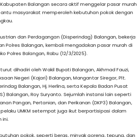
 Kabupaten Balangan secara aktif menggelar pasar murah
ntu masyarakat memperoleh kebutuhan pokok dengan
ngkau.
dustrian dan Perdagangan (Disperindag) Balangan, bekerja
n Polres Balangan, kembali mengadakan pasar murah di
o Polres Balangan, Rabu (12/3/2025).
 turut dihadiri oleh Wakil Bupati Balangan, Akhmad Fauzi,
saan Negeri (Kajari) Balangan, Mangantar Siregar, Plt.
erindag Balangan, Hj. Herlina, serta Kepala Badan Pusat
PS) Balangan, Roy Suryanto. Sejumlah instansi lain seperti
anan Pangan, Pertanian, dan Perikanan (DKP3) Balangan,
a pelaku UMKM setempat juga ikut berpartisipasi dalam
ini.
butuhan pokok, seperti beras, minyak goreng, tepung, dan