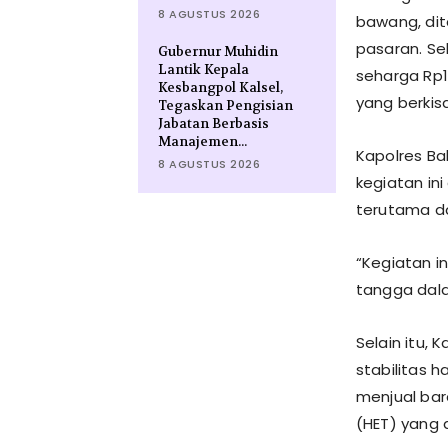
8 AGUSTUS 2026
bawang, dit
pasaran. Se
Gubernur Muhidin
Lantik Kepala
seharga Rp1
Kesbangpol Kalsel,
yang berkisa
Tegaskan Pengisian
Jabatan Berbasis
Manajemen...
Kapolres Ba
8 AGUSTUS 2026
kegiatan in
terutama d
“Kegiatan i
tangga dala
Selain itu
stabilitas
menjual bar
(HET) yang 