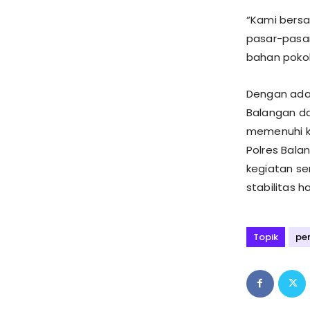
“Kami bers
pasar-pasar
bahan pokok
Dengan adan
Balangan da
memenuhi ke
Polres Bal
kegiatan se
stabilitas 
Topik
pe