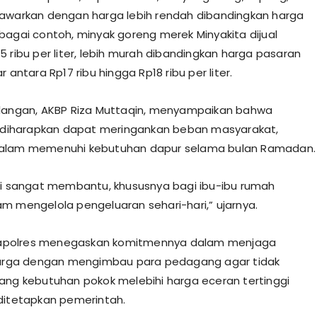
awarkan dengan harga lebih rendah dibandingkan harga
bagai contoh, minyak goreng merek Minyakita dijual
5 ribu per liter, lebih murah dibandingkan harga pasaran
r antara Rp17 ribu hingga Rp18 ribu per liter.
langan, AKBP Riza Muttaqin, menyampaikan bahwa
i diharapkan dapat meringankan beban masyarakat,
alam memenuhi kebutuhan dapur selama bulan Ramadan.
ni sangat membantu, khususnya bagi ibu-ibu rumah
m mengelola pengeluaran sehari-hari,” ujarnya.
, Kapolres menegaskan komitmennya dalam menjaga
 harga dengan mengimbau para pedagang agar tidak
ang kebutuhan pokok melebihi harga eceran tertinggi
ditetapkan pemerintah.